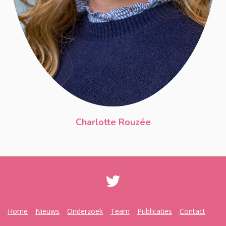
Charlotte Rouzée
Home
Nieuws
Onderzoek
Team
Publicaties
Contact