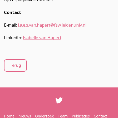
Contact
E-mail:
i.a.e.s.van.hapert@fsw.leidenuniv.nl
LinkedIn:
Isabelle van Hapert
Terug
Home
Nieuws
Onderzoek
Team
Publicaties
Contact