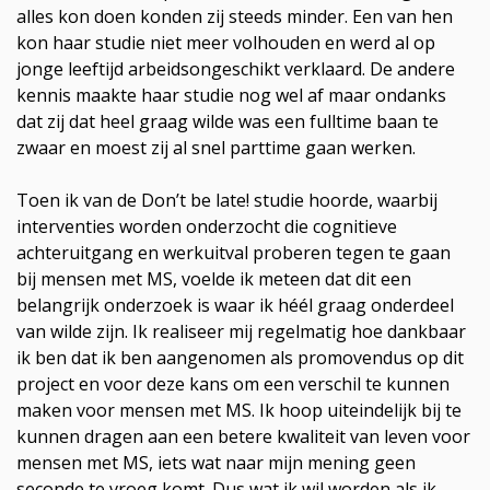
alles kon doen konden zij steeds minder. Een van hen
kon haar studie niet meer volhouden en werd al op
jonge leeftijd arbeidsongeschikt verklaard. De andere
kennis maakte haar studie nog wel af maar ondanks
dat zij dat heel graag wilde was een fulltime baan te
zwaar en moest zij al snel parttime gaan werken.
Toen ik van de Don’t be late! studie hoorde, waarbij
interventies worden onderzocht die cognitieve
achteruitgang en werkuitval proberen tegen te gaan
bij mensen met MS, voelde ik meteen dat dit een
belangrijk onderzoek is waar ik héél graag onderdeel
van wilde zijn. Ik realiseer mij regelmatig hoe dankbaar
ik ben dat ik ben aangenomen als promovendus op dit
project en voor deze kans om een verschil te kunnen
maken voor mensen met MS. Ik hoop uiteindelijk bij te
kunnen dragen aan een betere kwaliteit van leven voor
mensen met MS, iets wat naar mijn mening geen
seconde te vroeg komt. Dus wat ik wil worden als ik