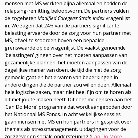
mensen met MS werkten bijna allemaal en hadden de
relapsing-remitting beloopsvorm. De partners vulden
de zogeheten
Modified Caregiver Strain Index
vragenlijst
in
.
We zagen dat 24% van de partners significante
belasting ervaarde door de zorg voor hun partner met
MS, ofwel ze scoorden boven een bepaalde
grenswaarde op de vragenlijst. De vaakst genoemde
‘belastingen’ gingen over het moeten aanpassen van
gezamenlijke plannen, het moeten aanpassen van de
dagelijkse manier van doen, de tijd die met de zorg
gemoeid gaat en het ervaren van beperkingen in
andere dingen die de partner zou willen doen. Allemaal
hele logische zaken, maar niet heel fijn om te horen als
dit met jou te maken heeft. Dit doet me denken aan het
‘Can Do More’ programma dat wordt aangeboden door
het Nationaal MS Fonds. In acht wekelijkse sessies
gaan mensen met MS en hun partners in gesprek over
thema’s als stressmanagement, uitdagingen voor de
zorggever en sociale ondersteuning (
Can Do More –