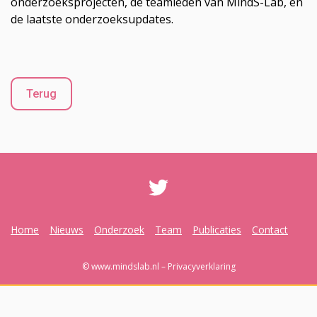
onderzoeksprojecten, de teamleden van MindS-Lab, en
de laatste onderzoeksupdates.
Terug
Home
Nieuws
Onderzoek
Team
Publicaties
Contact
© www.mindslab.nl –
Privacyverklaring